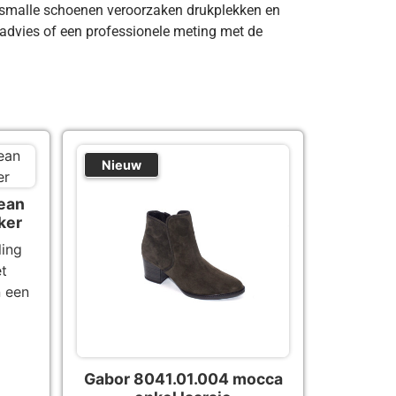
e smalle schoenen veroorzaken drukplekken en
 advies of een professionele meting met de
Nieuw
ean
ker
ling
et
n een
Gabor 8041.01.004 mocca