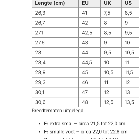
Lengte (cm)
EU
UK
US
26,3
41
7,5
8,5
26,7
42
8
9
27,1
42,5
8,5
9,5
27,6
43
9
10
28
44
9,5
10,5
28,4
44,5
10
11
28,9
45
10,5
11,5
29,3
46
11
12
30,1
47
12
13
30,6
48
12,5
13,5
Breedtematen uitgelegd
E:
extra smal – circa 21,5 tot 22,0 cm
F:
smalle voet – circa 22,0 tot 22,8 cm