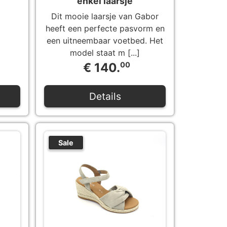
enkel laarsje
Dit mooie laarsje van Gabor
heeft een perfecte pasvorm en
een uitneembaar voetbed. Het
model staat m [...]
€ 140.
00
Details
Sale