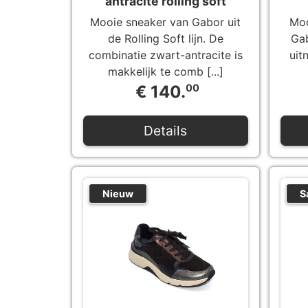
antracite rolling soft
Mooie sneaker van Gabor uit
Moo
de Rolling Soft lijn. De
Gab
combinatie zwart-antracite is
uit
makkelijk te comb [...]
€ 140.
00
Details
Nieuw
S