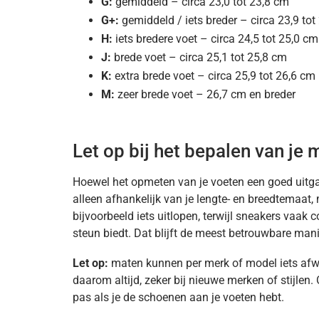
G:
gemiddeld – circa 23,0 tot 23,8 cm
G+:
gemiddeld / iets breder – circa 23,9 tot
H:
iets bredere voet – circa 24,5 tot 25,0 cm
J:
brede voet – circa 25,1 tot 25,8 cm
K:
extra brede voet – circa 25,9 tot 26,6 cm
M:
zeer brede voet – 26,7 cm en breder
Let op bij het bepalen van je 
Hoewel het opmeten van je voeten een goed uitgan
alleen afhankelijk van je lengte- en breedtemaat
bijvoorbeeld iets uitlopen, terwijl sneakers vaak 
steun biedt. Dat blijft de meest betrouwbare mani
Let op:
maten kunnen per merk of model iets afwij
daarom altijd, zeker bij nieuwe merken of stijlen
pas als je de schoenen aan je voeten hebt.