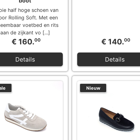
boot
ie half hoge schoen van
or Rolling Soft. Met een
neembaar voetbed en rits
aan de zijkant vo [...]
€ 160.
00
€ 140.
00
Details
Details
ale
Nieuw