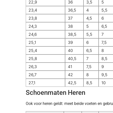
22,9
36
3,5
5
23,4
36,5
4
5,5
23,8
37
4,5
6
24,3
38
5
6,5
24,6
38,5
5,5
7
25,1
39
6
7,5
25,4
40
6,5
8
25,8
40,5
7
8,5
26,3
41
7,5
9
26,7
42
8
9,5
27,1
42,5
8,5
10
Schoenmaten Heren
Ook voor heren geldt: meet beide voeten en gebrui