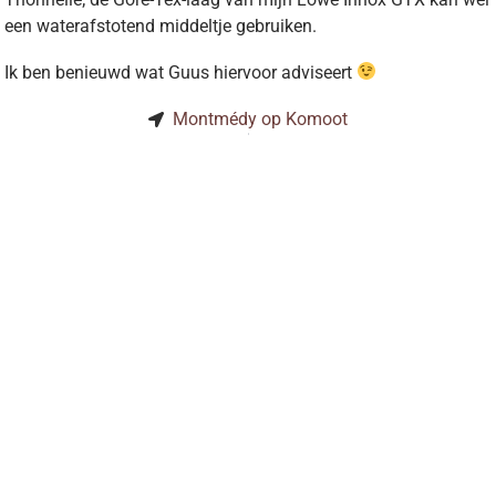
een waterafstotend middeltje gebruiken.
Ik ben benieuwd wat Guus hiervoor adviseert
Montmédy op Komoot
Overzicht
Openingstijden:
Adre
Maandag:
Gesloten
Bohm
Dins – Vrijdag:
09:00 tot 18:00
Hoof
Zaterdag:
9:00 tot 17:00
7061
Koopzondag:
[klik hier]
0
Wall of Walk Upload:
[klik hier]
i
©2025 Bohmer Schoenen | code door
infobits.nl