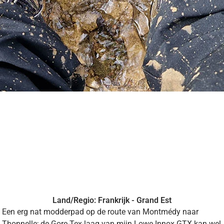
Land/Regio: Frankrijk - Grand Est
Een erg nat modderpad op de route van Montmédy naar
Thonnelle; de Gore-Tex-laag van mijn Lowe Innox GTX kan wel