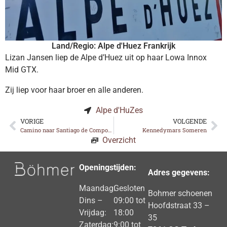
Land/Regio: Alpe d'Huez Frankrijk
Lizan Jansen liep de Alpe d’Huez uit op haar Lowa Innox
Mid GTX.
Zij liep voor haar broer en alle anderen.
Alpe d'HuZes
VORIGE
VOLGENDE
Camino naar Santiago de Compostella
Kennedymars Someren
Overzicht
Openingstijden:
Adres gegevens:
Maandag:
Gesloten
Bohmer schoenen
Dins –
09:00 tot
Hoofdstraat 33 –
Vrijdag:
18:00
35
Zaterdag:
9:00 tot