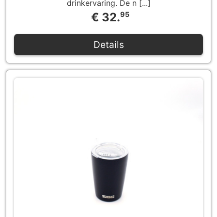
drinkervaring. De n [...]
€ 32.
95
Details