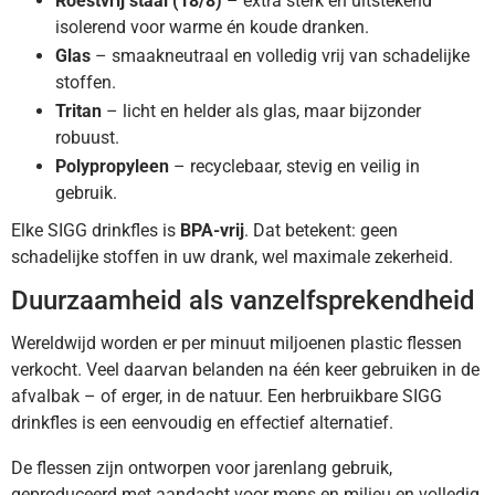
Roestvrij staal (18/8)
– extra sterk en uitstekend
isolerend voor warme én koude dranken.
Glas
– smaakneutraal en volledig vrij van schadelijke
stoffen.
Tritan
– licht en helder als glas, maar bijzonder
robuust.
Polypropyleen
– recyclebaar, stevig en veilig in
gebruik.
Elke SIGG drinkfles is
BPA-vrij
. Dat betekent: geen
schadelijke stoffen in uw drank, wel maximale zekerheid.
Duurzaamheid als vanzelfsprekendheid
Wereldwijd worden er per minuut miljoenen plastic flessen
verkocht. Veel daarvan belanden na één keer gebruiken in de
afvalbak – of erger, in de natuur. Een herbruikbare SIGG
drinkfles is een eenvoudig en effectief alternatief.
De flessen zijn ontworpen voor jarenlang gebruik,
geproduceerd met aandacht voor mens en milieu en volledig