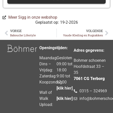
Meer Sigg in onze webshop
Geplaatst op: 19-2-2026
VORIGE
VOLGENDE
Babouche Lifestyle
Vaude Kleding en Rugzakken
Openingstijden:
Adres gegevens:
Maandag:
Gesloten
Bohmer schoenen
Dins –
09:00 tot
Hoofdstraat 33 –
Vrijdag:
18:00
35
Zaterdag:
9:00 tot
7061 CG Terborg
Koopzondag:
17:00
[klik hier]
0315 – 324969
Wall of
Walk
[klik hier]
info@bohmerschoe
Upload: