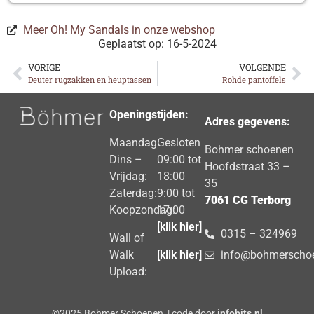
Meer Oh! My Sandals in onze webshop
Geplaatst op: 16-5-2024
VORIGE
VOLGENDE
Deuter rugzakken en heuptassen
Rohde pantoffels
Openingstijden:
Adres gegevens:
Maandag:
Gesloten
Bohmer schoenen
Dins –
09:00 tot
Hoofdstraat 33 –
Vrijdag:
18:00
35
Zaterdag:
9:00 tot
7061 CG Terborg
Koopzondag:
17:00
[klik hier]
0315 – 324969
Wall of
Walk
[klik hier]
info@bohmerschoe
Upload:
©2025 Bohmer Schoenen | code door
infobits.nl