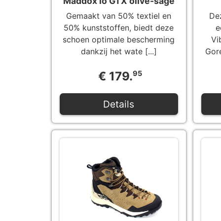
Maddox lo GTX olive-sage
Gemaakt van 50% textiel en
De
50% kunststoffen, biedt deze
e
schoen optimale bescherming
Vi
dankzij het wate [...]
Gore
€ 179.
95
Details