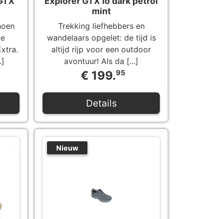
 GTX
Explorer GTX lo dark petrol
mint
hoen
Trekking liefhebbers en
de
wandelaars opgelet: de tijd is
xtra.
altijd rijp voor een outdoor
.]
avontuur! Als da [...]
€ 199.
95
Details
Nieuw