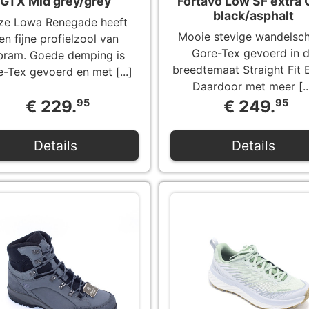
GTX Mid grey/grey
Fortavo Low SF extra
black/asphalt
ze Lowa Renegade heeft
Mooie stevige wandelsc
en fijne profielzool van
Gore-Tex gevoerd in 
bram. Goede demping is
breedtemaat Straight Fit E
-Tex gevoerd en met [...]
Daardoor met meer [..
€ 229.
95
€ 249.
95
Details
Details