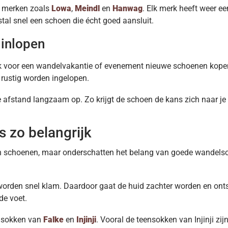
t merken zoals
Lowa
,
Meindl
en
Hanwag
. Elk merk heeft weer ee
al snel een schoen die écht goed aansluit.
 inlopen
lak voor een wandelvakantie of evenement nieuwe schoenen kope
 rustig worden ingelopen.
fstand langzaam op. Zo krijgt de schoen de kans zich naar je 
 zo belangrijk
 schoenen, maar onderschatten het belang van goede wandelsok
den snel klam. Daardoor gaat de huid zachter worden en ontsta
de voet.
lsokken van
Falke
en
Injinji
. Vooral de teensokken van Injinji zij